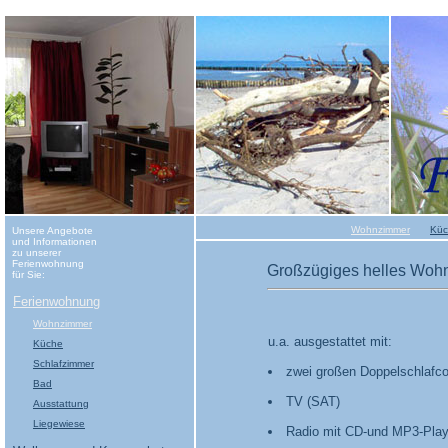
Wohnzimmer
Küc
Unsere Angebote
und Informationen
zu unserer
Ferienwohnung
Großzügiges helles Wohn
für Sie:
Ferienwohnung
Wohnzimmer
u.a. ausgestattet mit:
Küche
Schlafzimmer
zwei großen Doppelschlafc
Bad
TV (SAT)
Ausstattung
Liegewiese
Radio mit CD-und MP3-Play